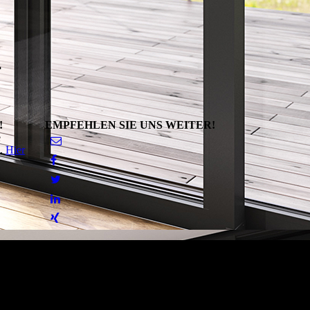
4
!
EMPFEHLEN SIE UNS WEITER!
e
g.
Hier