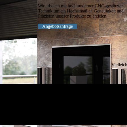
Wir arbeiten mit hochmoderner CNC-gestützter
Technik um ein Höchstmaß an Genauigkeit und
Präzision unserer Produkte zu erzielen.
Angebotsanfrage
Vielleic