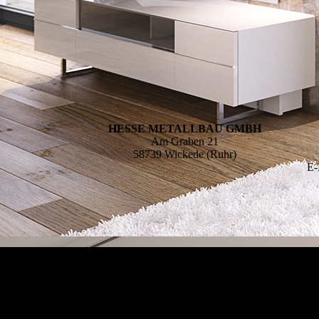
HESSE METALLBAU GMBH
Am Graben 21
58739 Wickede (Ruhr)
E-