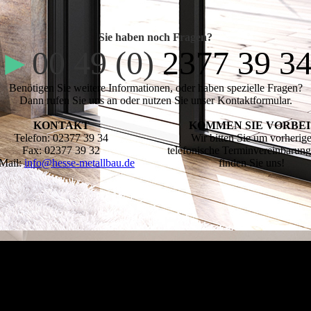
Sie haben noch Fragen?
►
00 49 (0)
2377 39 3
Benötigen Sie weitere Informationen, oder haben spezielle Fragen?
Dann rufen Sie uns an oder nutzen Sie unser Kontaktformular.
KONTAKT
KOMMEN SIE VORBEI
Telefon: 02377 39 34
Wir bitten Sie um vorherig
Fax: 02377 39 32
telefonische Terminvereinbarun
Mail:
info@hesse-metallbau.de
finden Sie uns!